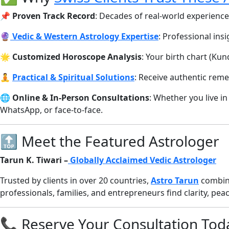
📌
Proven Track Record
: Decades of real-world experience
🔮
Vedic & Western Astrology Expertise
: Professional in
🌟
Customized Horoscope Analysis
: Your birth chart (Kund
🧘
Practical & Spiritual Solutions
: Receive authentic reme
🌐
Online & In-Person Consultations
: Whether you live i
WhatsApp, or face-to-face.
🔝 Meet the Featured Astrologer
Tarun K. Tiwari –
Globally Acclaimed Vedic Astrologer
Trusted by clients in over 20 countries,
Astro Tarun
combine
professionals, families, and entrepreneurs find clarity, pea
📞 Reserve Your Consultation Tod