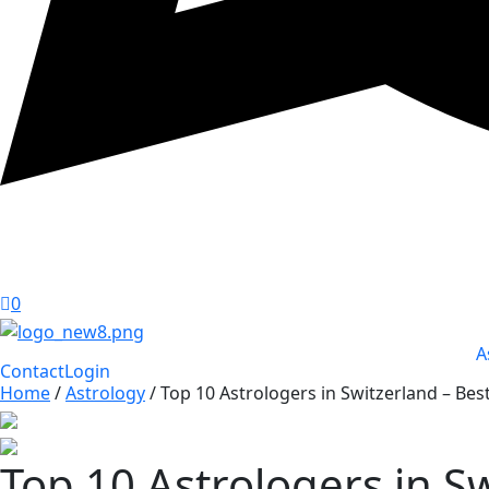
0
A
Contact
Login
Home
/
Astrology
/ Top 10 Astrologers in Switzerland – Bes
Top 10 Astrologers in S