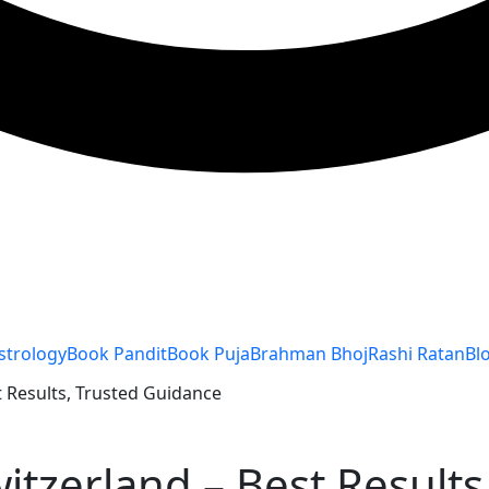
strology
Book Pandit
Book Puja
Brahman Bhoj
Rashi Ratan
Bl
t Results, Trusted Guidance
witzerland – Best Result