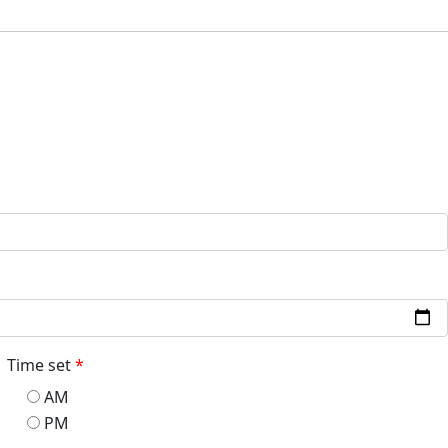
Time set
*
AM
PM