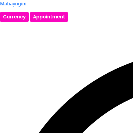
Mahayogini
Currency
Appointment