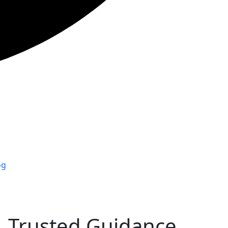
og
s, Trusted Guidance