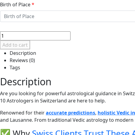
Birth of Place
*
Top
10
Add to cart
Astrologers
Description
in
Reviews (0)
Switzerland
Tags
–
Best
Description
Results,
Trusted
Are you looking for powerful astrological guidance in Switz
Guidance
10 Astrologers in Switzerland are here to help.
quantity
Renowned for their
accurate predictions
,
holistic Vedic i
and Lausanne. From traditional Vedic astrology to modern h
✅ Why
Swiss Clients Trust These 