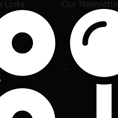
k Links
Our Newslette
e