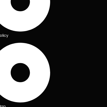
olicy
Map