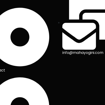
info@mahayogini.com
act