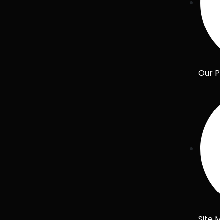
Our P
Site 