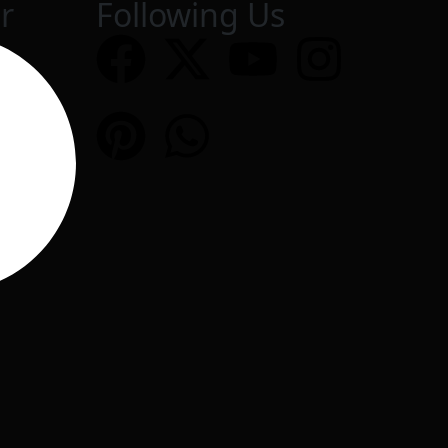
r
Following Us