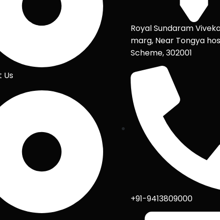
Royal Sundaram Vivek
marg, Near Tongya hos
Scheme, 302001
t Us
+91-9413809000