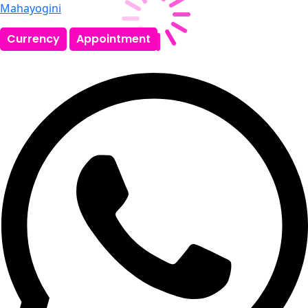
Mahayogini
Currency
Appointment