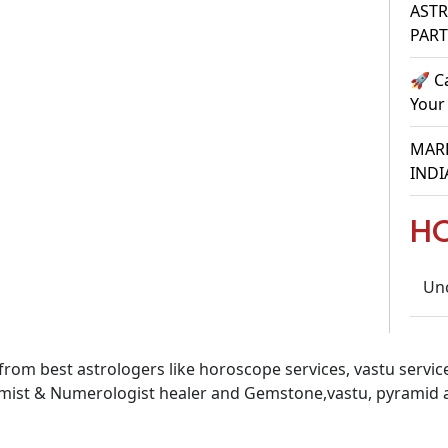
ASTR
PAR
🚀 C
Your
MARR
INDI
H
Un
 from best astrologers like horoscope services, vastu service
almist & Numerologist healer and Gemstone,vastu, pyramid 