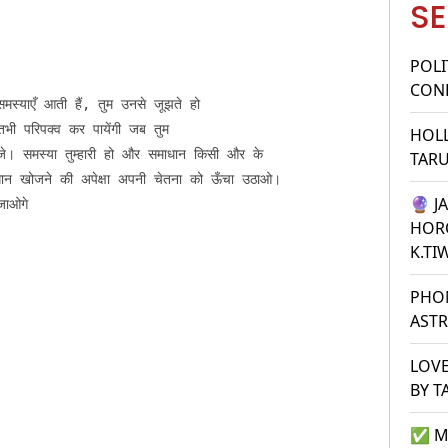
SE
POLI
CONF
मस्याएँ आती हैं, तुम उनसे जूझते हो 

तभी परिपक्व कर पायेंगी जब तुम 

HOL
जे। समस्या तुम्हारी हो और समाधान किसी और के 

TAR
माधान खोजने की अपेक्षा अपनी चेतना को ऊँचा उठाओ।

🔮 J
जाओगे
HOR
K.TI
PHO
ASTR
LOVE
BY T
✅ M