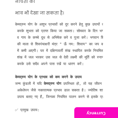
नीचता का
भाव भी देखा जा सकता है।
केमद्रुम योग के अशुभ प्रभावों को दूर करने हेतु कुछ उपायों को करके 
 करके शुभता को प्राप्त किया जा सकता। सोमवार के दिन भगवान शिव क
 व गाय के कच्चे दूध से अभिषेक करे व पूजा करें। भगवान शिव ओर माता पा
 की माला से शिवपंचाक्षरी मंत्र " ऊँ नम: शिवाय" का जप करें ऎसा करन
 में कमी आएगी। घर में दक्षिणावर्ती शंख स्थापित करके नियमित रुप से श्रीस
 शंख में जल भरकर उस जल से देवी लक्ष्मी की मूर्ति को स्नान कराएं तथा च
 करके उसे सदैव अपने पास रखें या धारण करें।

केमद्रुम योग के प्रभाव को कम करने के उपाय
जन्म कुंडली में यदि 
केमद्रुम योग
 उपस्थित हो, तो यह जीवन में मानसिक
 अकेलेपन जैसे नकारात्मक प्रभाव डाल सकता है। ज्योतिष शास्त्र में इस
 उपाय बताए गए हैं, जिनका नियमित पालन करने से इसके प्रभाव को 
✅ प्रमुख उपाय:
Currency