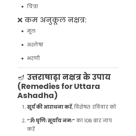
चित्रा
❌ कम अनुकूल नक्षत्र:
मूल
अश्लेषा
भरणी
🪔
उत्तराषाढ़ा नक्षत्र के उपाय
(Remedies for Uttara
Ashadha)
सूर्य की आराधना करें
, विशेषतः रविवार को
“ॐ घृणिः सूर्याय नमः”
का 108 बार जाप
करें